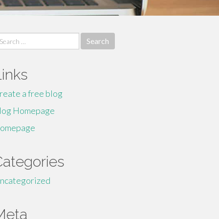
earch
r:
Links
reate a free blog
log Homepage
omepage
Categories
ncategorized
Meta