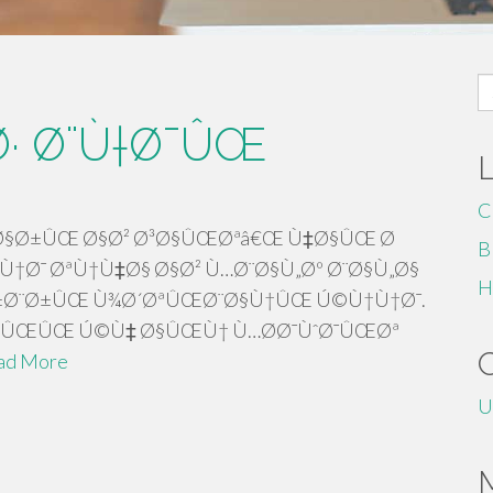
S
fo
· Ø¨Ù†Ø¯ÛŒ
C
Ø§Ø±ÛŒ Ø§Ø² Ø³Ø§ÛŒØªâ€Œ Ù‡Ø§ÛŒ Ø
B
†Ø¯ ØªÙ†Ù‡Ø§ Ø§Ø² Ù…Ø¨Ø§Ù„Øº Ø¨Ø§Ù„Ø§
H
Ø±Ø¨Ø±ÛŒ Ù¾Ø´ØªÛŒØ¨Ø§Ù†ÛŒ Ú©Ù†Ù†Ø¯.
Ø§ÛŒÛŒ Ú©Ù‡ Ø§ÛŒÙ† Ù…Ø­Ø¯ÙˆØ¯ÛŒØª
ad More
U