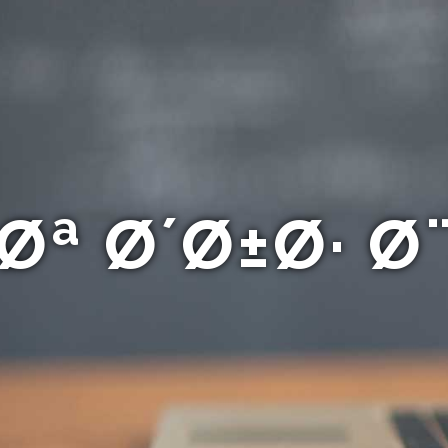
ª Ø´Ø±Ø· 