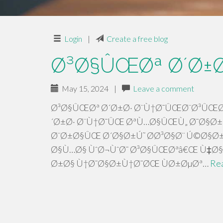
Login
|
Create a free blog
Ø³Ø§ÛŒØª Ø´Ø±Ø
May 15, 2024
|
Leave a comment
Ø³Ø§ÛŒØª Ø´Ø±Ø· Ø¨Ù†Ø¯ÛŒØ¨Ø³ÛŒ
´Ø±Ø· Ø¨Ù†Ø¯ÛŒ ØªÙ…Ø§ÛŒÙ„ Ø¯Ø§Ø±Ù
Ø¨Ø±Ø§ÛŒ Ø´Ø§Ø±Ú˜ Ø­Ø³Ø§Ø¨ Ú©Ø§
Ø§Ù…Ø§ ÙˆØ¬ÙˆØ¯ Ø³Ø§ÛŒØªâ€Œ Ù‡
Ø±Ø§ Ù†Ø¯Ø§Ø±Ù†Ø¯ØŒ ÙØ±ØµØª…
Re